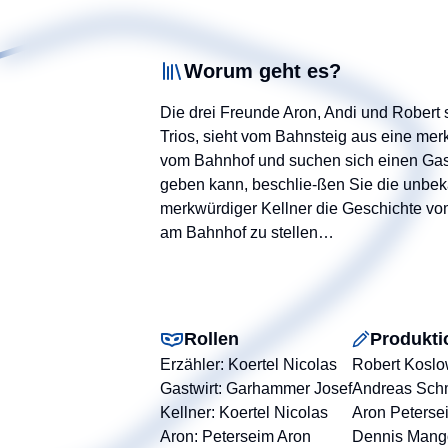
Worum geht es?
Die drei Freunde Aron, Andi und Robert s
Trios, sieht vom Bahnsteig aus eine mer
vom Bahnhof und suchen sich einen Gast
geben kann, beschlie-ßen Sie die unbeka
merkwürdiger Kellner die Geschichte vom
am Bahnhof zu stellen…
Rollen
Produkti
Erzähler: Koertel Nicolas
Robert Koslo
Gastwirt: Garhammer Josef
Andreas Sch
Kellner: Koertel Nicolas
Aron Peterse
Aron: Peterseim Aron
Dennis Mang