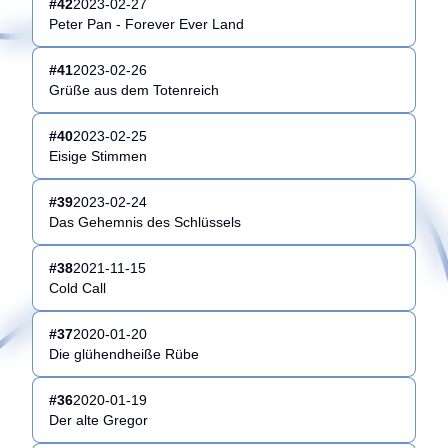
#
42
2023-02-27
Peter Pan - Forever Ever Land
#
41
2023-02-26
Grüße aus dem Totenreich
#
40
2023-02-25
Eisige Stimmen
#
39
2023-02-24
Das Gehemnis des Schlüssels
#
38
2021-11-15
Cold Call
#
37
2020-01-20
Die glühendheiße Rübe
#
36
2020-01-19
Der alte Gregor