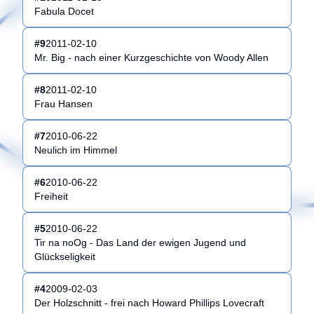
Fabula Docet
#
9
2011-02-10
Mr. Big - nach einer Kurzgeschichte von Woody Allen
#
8
2011-02-10
Frau Hansen
#
7
2010-06-22
Neulich im Himmel
#
6
2010-06-22
Freiheit
#
5
2010-06-22
Tir na noOg - Das Land der ewigen Jugend und
Glückseligkeit
#
4
2009-02-03
Der Holzschnitt - frei nach Howard Phillips Lovecraft