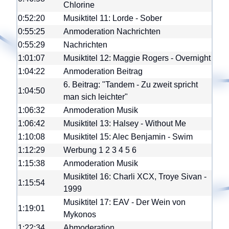
Chlorine
0:52:20
Musiktitel 11: Lorde - Sober
0:55:25
Anmoderation Nachrichten
0:55:29
Nachrichten
1:01:07
Musiktitel 12: Maggie Rogers - Overnight
1:04:22
Anmoderation Beitrag
6. Beitrag: "Tandem - Zu zweit spricht
1:04:50
man sich leichter"
1:06:32
Anmoderation Musik
1:06:42
Musiktitel 13: Halsey - Without Me
1:10:08
Musiktitel 15: Alec Benjamin - Swim
1:12:29
Werbung
1
2
3
4
5
6
1:15:38
Anmoderation Musik
Musiktitel 16: Charli XCX, Troye Sivan -
1:15:54
1999
Musiktitel 17: EAV - Der Wein von
1:19:01
Mykonos
1:22:34
Abmoderation