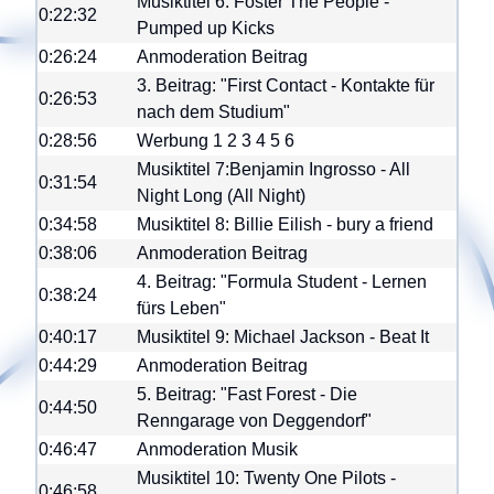
Musiktitel 6: Foster The People -
0:22:32
Pumped up Kicks
0:26:24
Anmoderation Beitrag
3. Beitrag: "First Contact - Kontakte für
0:26:53
nach dem Studium"
0:28:56
Werbung
1
2
3
4
5
6
Musiktitel 7:Benjamin Ingrosso - All
0:31:54
Night Long (All Night)
0:34:58
Musiktitel 8: Billie Eilish - bury a friend
0:38:06
Anmoderation Beitrag
4. Beitrag: "Formula Student - Lernen
0:38:24
fürs Leben"
0:40:17
Musiktitel 9: Michael Jackson - Beat It
0:44:29
Anmoderation Beitrag
5. Beitrag: "Fast Forest - Die
0:44:50
Renngarage von Deggendorf"
0:46:47
Anmoderation Musik
Musiktitel 10: Twenty One Pilots -
0:46:58