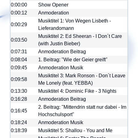
0:00:00
Show Opener
0:00:12
Anmoderation
Musiktitel 1: Von Wegen Lisbeth -
0:00:29
Lieferandomann
Musiktitel 2: Ed Sheeran - I Don´t Care
0:03:50
(with Justin Bieber)
0:07:31
Anmoderation Beitrag
0:08:04
1. Beitrag: "Wie der Geier greift"
0:09:45
Anmoderation Musik
Musiktitel 3: Mark Ronson - Don´t Leave
0:09:58
Me Lonely (feat. YEBBA)
0:13:30
Musiktitel 4: Dominic Fike - 3 Nights
0:16:28
Anmoderation Beitrag
2. Beitrag: "Mittendrin statt nur dabei - Im
0:16:45
Hochschulsport"
0:18:24
Anmoderation Musik
0:18:39
Musiktitel 5: Shallou - You and Me