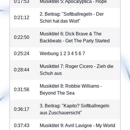
0:17:53
Musiktitel 5: Apocalyptica - Hope
2. Beitrag: "Softballregeln - Der
0:21:12
Schiri hat das Wort"
Musiktitel 6: Dick Brave & The
0:22:50
Backbeats - Get The Party Started
0:25:24
Werbung
1
2
3
4
5
6
7
Musiktitel 7: Roger Cicero - Zieh die
0:28:44
Schuh aus
Musiktitel 8: Robbie Williams -
0:31:56
Beyond The Sea
3. Beitrag: "Kapito? Softballregeln
0:36:17
aus Zuschauersicht"
0:37:43
Musiktitel 9: Avril Lavigne - My World