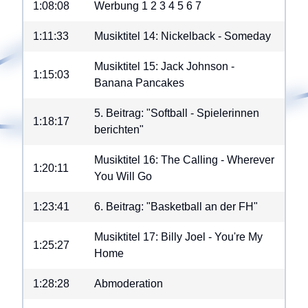
1:08:08
Werbung
1
2
3
4
5
6
7
1:11:33
Musiktitel 14: Nickelback - Someday
Musiktitel 15: Jack Johnson -
1:15:03
Banana Pancakes
5. Beitrag: "Softball - Spielerinnen
1:18:17
berichten"
Musiktitel 16: The Calling - Wherever
1:20:11
You Will Go
1:23:41
6. Beitrag: "Basketball an der FH"
Musiktitel 17: Billy Joel - You're My
1:25:27
Home
1:28:28
Abmoderation