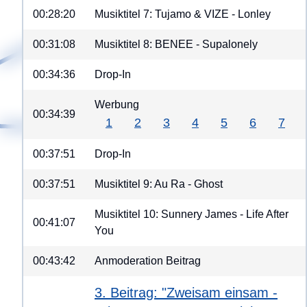
00:28:20
Musiktitel 7: Tujamo & VIZE - Lonley
00:31:08
Musiktitel 8: BENEE - Supalonely
00:34:36
Drop-In
Werbung
00:34:39
1
2
3
4
5
6
7
00:37:51
Drop-In
00:37:51
Musiktitel 9: Au Ra - Ghost
Musiktitel 10: Sunnery James - Life After
00:41:07
You
00:43:42
Anmoderation Beitrag
3. Beitrag: "Zweisam einsam -