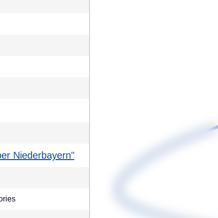
über Niederbayern"
ories