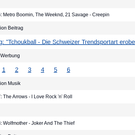
 6: Metro Boomin, The Weeknd, 21 Savage - Creepin
on Beitrag
ag: "Tchoukball - Die Schweizer Trendsportart erobe
r Werbung
1
2
3
4
5
6
ion Musik
7: The Arrows - I Love Rock 'n' Roll
8: Wolfmother - Joker And The Thief