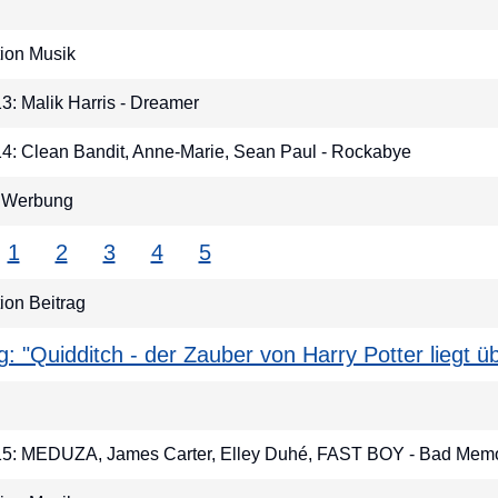
ion Musik
13: Malik Harris - Dreamer
 14: Clean Bandit, Anne-Marie, Sean Paul - Rockabye
r Werbung
1
2
3
4
5
on Beitrag
ag: "Quidditch - der Zauber von Harry Potter liegt 
 15: MEDUZA, James Carter, Elley Duhé, FAST BOY - Bad Mem