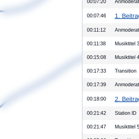
00:07:20
Anmoderati
1. Beitr
00:07:46
00:11:12
Anmoderat
00:11:38
Musiktitel 
00:15:08
Musiktitel 
00:17:33
Transition
00:17:39
Anmoderati
2. Beitr
00:18:00
00:21:42
Station ID
00:21:47
Musiktitel 