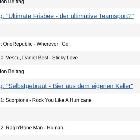
on Beitrag
ag: "Ultimate Frisbee - der ultimative Teamsport?"
 9: OneRepublic - Wherever I Go
10: Vescu, Daniel Best - Sticky Love
on Beitrag
ag: "Selbstgebraut - Bier aus dem eigenen Keller"
11: Scorpions - Rock You Like A Hurricane
 12: Rag'n'Bone Man - Human