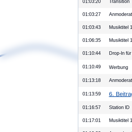
01:03:20
Transition
01:03:27
Anmoderat
01:03:43
Musiktitel 
01:06:35
Musiktitel
01:10:44
Drop-In fü
01:10:49
Werbung
01:13:18
Anmoderati
6. Beitr
01:13:59
01:16:57
Station ID
01:17:01
Musiktitel