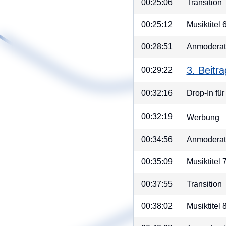
00:25:06
Transition
00:25:12
Musiktitel
00:28:51
Anmoderati
3. Beitr
00:29:22
00:32:16
Drop-In fü
00:32:19
Werbung
00:34:56
Anmoderat
00:35:09
Musiktitel 
00:37:55
Transition
00:38:02
Musiktitel 