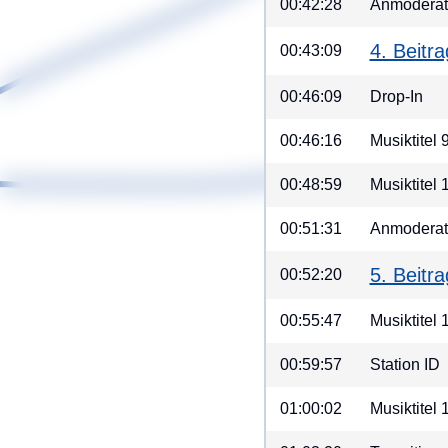
00:42:28
Anmoderati
4. Beitr
00:43:09
00:46:09
Drop-In
00:46:16
Musiktitel
00:48:59
Musiktitel 
00:51:31
Anmoderati
5. Beitr
00:52:20
00:55:47
Musiktitel 
00:59:57
Station ID
01:00:02
Musiktitel