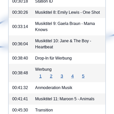
00:30:18
Station ID
00:30:26
Musiktitel 8: Emily Lewis - One Shot
Musiktitel 9: Gaela Braun - Mama
00:33:14
Knows
Musiktitel 10: Jane & The Boy -
00:36:04
Heartbeat
00:38:40
Drop-In für Werbung
Werbung
00:38:48
1
2
3
4
5
00:41:32
Anmoderation Musik
00:41:41
Musiktitel 11: Maroon 5 - Animals
00:45:30
Transition